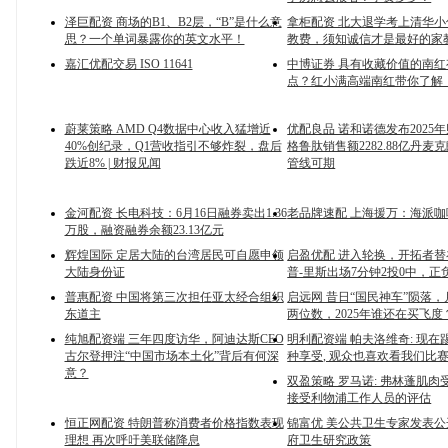
泽巨配资 商场的B1、B2层，“B”是什么意
拿柜配资 北大退学考上清华
思？一个单词暴露你的英文水平！
教费，须知诚信才是最好的家
嘉汇优配交易 ISO 11641
中博证券 具有收藏价值的南
点？红小满高端南红带你了解
蔚莱策略 AMD Q4数据中心收入猛增近
优配良品 诺和诺德发布2025
40%创纪录，Q1营收指引不够炸裂，盘后
格鲁肽销售额2282.88亿丹麦
跌近8% | 财报见闻
管线可期
金河配资 长电科技：6月16日融券卖出1.36
老品牌速配 上海援万：海派
万股，融资融券余额23.13亿元
辉煌国际 定居大陆的台湾居民可自愿申领
启盈优配 进入轮换，开拓者
大陆身份证
普-里斯出场7分钟2投0中，正
普惠配资 中国将第三次担任亚太经合组织
启远网 昔日“国民神车”陨落
东道主
两位数，2025年谁还在买飞度
纯旭配资端 三年四度访华，阿迪达斯CEO
明利配资端 帕夫洛维奇: 现在
古尔登押注“中国市场本土化”背后有何深
种享受, 观众也喜欢看我们比
意？
双盈策略 罗马诺: 弗林蓬肌肉受
接受利物浦工作人员的评估
恒正网配资 特朗普称消费者价格指数表现
锦富优 美公共卫生专家发表
理想 再次呼吁美联储降息
府卫生研究政策