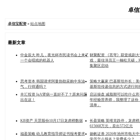
卓信宝
卓信宝配资
»
站点地图
最新文章
中金辰大 昨儿，夜光杯市民读书会上来了
财聚配资 《苍穹》获壹戏剧
一个会唱戏的机器人
戏，最佳演员王一楠松天硕，
集聚区启动
思考资本 韩国请求阿曼协助采购中东油
策略大赢家 巴基斯坦外长：
气，行得通吗？
基斯坦传递信息的方式进行间
丰汇投资 IgA肾病一直好不了？原来问题
启运操盘 减脂期可以吃什么宵
出在这！
年经验营养师，我整理了这份
清单」
KB资产 天罡股份10月17日龙虎榜数据
长盈策略 英维克跌停，龙虎
615668万元，卖出572亿元
福盈策略 幼儿教育指导师证书报考要求
扬帆证券 2026年池州市电大
学历怎么报名？学费多少？