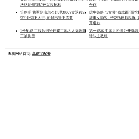
沃格勒州锂矿开采权招标
合作
策略吧 我军到底怎么处理300万支退役95
珺牛策略 “3女带4孩续面”面馆
突? 外销不太行, 朝鲜巴铁不需要
涉事女顾客: 已委托律师起诉,
开道歉
1号配资 工程款纠纷迁怒工地 3 人无理阻
第一资本 中国足协将公开选
工被拘留
球队主教练
查看网站首页:
卓信宝配资