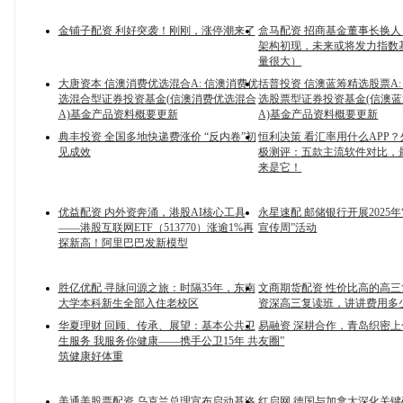
金铺子配资 利好突袭！刚刚，涨停潮来了
盒马配资 招商基金董事长换
架构初现，未来或将发力指数
量很大）
大唐资本 信澳消费优选混合A: 信澳消费优
括普投资 信澳蓝筹精选股票A:
选混合型证券投资基金(信澳消费优选混合
选股票型证券投资基金(信澳
A)基金产品资料概要更新
A)基金产品资料概要更新
典丰投资 全国多地快递费涨价 “反内卷”初
恒利决策 看汇率用什么APP？
见成效
极测评：五款主流软件对比，
来是它！
优益配资 内外资奔涌，港股AI核心工具
永星速配 邮储银行开展2025
——港股互联网ETF（513770）涨逾1%再
宣传周”活动
探新高！阿里巴巴发新模型
胜亿优配 寻脉问源之旅：时隔35年，东南
文商期货配资 性价比高的高
大学本科新生全部入住老校区
资深高三复读班，讲讲费用多
华夏理财 回顾、传承、展望：基本公共卫
易融资 深耕合作，青岛织密上
生服务 我服务你健康——携手公卫15年 共
友圈”
筑健康好体重
美通美股票配资 乌克兰总理宣布启动基洛
红启网 德国与加拿大深化关